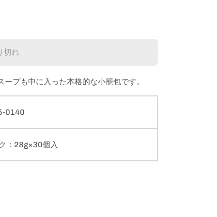
り切れ
スープも中に入った本格的な小籠包です。
5-0140
ク：28g×30個入