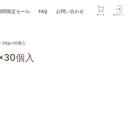
期間限定セール
FAQ
お問い合わせ
カートを開く
ア
カート
ログイン
カ
ウ
ン
ト
 28g×30個入
×30個入