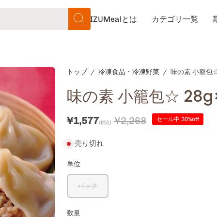
IZUMealとは
カテゴリ一覧
検索
トップ
/
冷凍食品・冷凍野菜
/
味の素 小籠包☆
味の素 小籠包☆ 28g
¥1,577
¥2,268
セール中
30%
off
売り切れ
単位
パック
数量