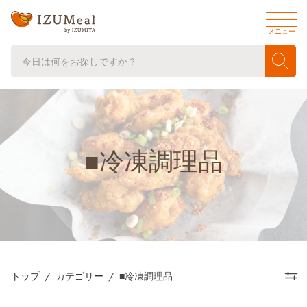
モ
メニュー
バ
イ
ル
メ
ニ
検索
ュ
ー
■冷凍調理品
トップ
/
カテゴリー
/
■冷凍調理品